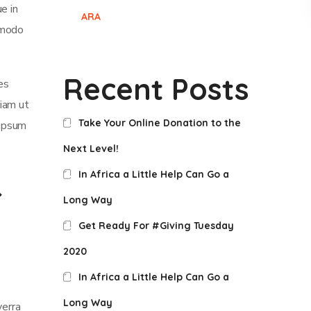
e in
ARA
mmodo
Recent Posts
es
iam ut
Take Your Online Donation to the
 ipsum
Next Level!
In Africa a Little Help Can Go a
Long Way
Get Ready For #Giving Tuesday
2020
In Africa a Little Help Can Go a
Long Way
verra