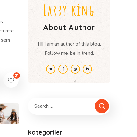
Larry king
is
About Author
ictumst
m sem
Hi! I am an author of this blog.
Follow me. be in trend.
21
Kategoriler