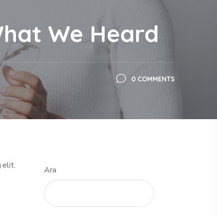
What We Heard
0 COMMENTS
elit.
Ara