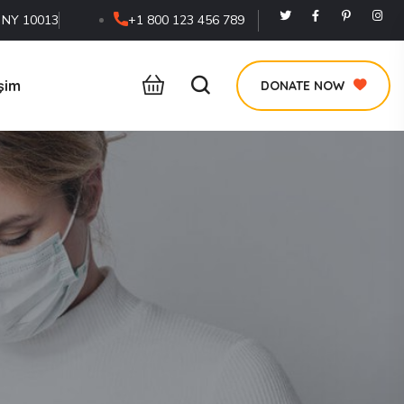
, NY 10013
+1 800 123 456 789
işim
DONATE NOW