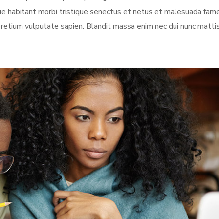
sque habitant morbi tristique senectus et netus et malesuada fame
pretium vulputate sapien. Blandit massa enim nec dui nunc matti