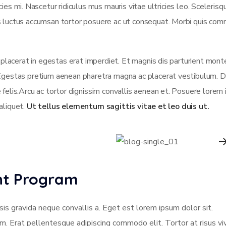
es mi. Nascetur ridiculus mus mauris vitae ultricies leo. Scelerisqu
us luctus accumsan tortor posuere ac ut consequat. Morbi quis co
t placerat in egestas erat imperdiet. Et magnis dis parturient mont
 Egestas pretium aenean pharetra magna ac placerat vestibulum. D
 felis.Arcu ac tortor dignissim convallis aenean et. Posuere lorem
 aliquet.
Ut tellus elementum sagittis vitae et leo duis ut.
ent Program
sis gravida neque convallis a. Eget est lorem ipsum dolor sit.
am. Erat pellentesque adipiscing commodo elit. Tortor at risus vi