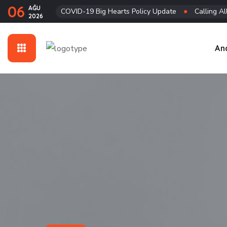
06
AĞU
COVID-19 Big Hearts Policy Update
●
Calling Al
2026
An