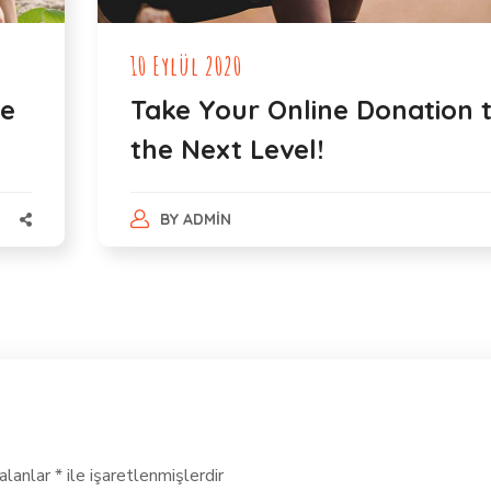
10 Eylül 2020
he
Take Your Online Donation 
the Next Level!
BY
ADMIN
 alanlar
*
ile işaretlenmişlerdir