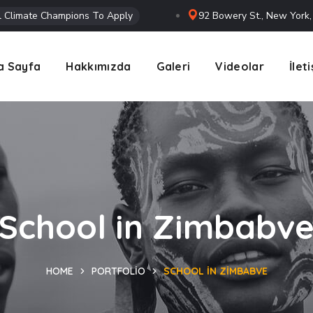
l Climate Champions To Apply
92 Bowery St., New York
a Sayfa
Hakkımızda
Galeri
Videolar
İlet
School in Zimbabv
HOME
PORTFOLIO
SCHOOL IN ZIMBABVE