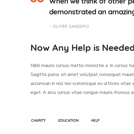
When we think of other pe
demonstrated an amazing a
– OLIVER SANDERO
Now Any Help is Neede
Nibh mauris cursus mattis molestie a. In cursus 
Sagittis purus sit amet volutpat consequat mauri
accumsan in nisl nisi scelerisque eu ultrices vitae 
eget. A arcu cursus vitae congue mauris rhoncus ae
CHARITY
EDUCATION
HELP