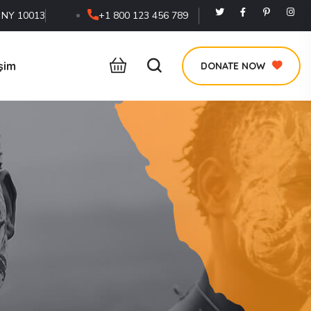
, NY 10013
+1 800 123 456 789
işim
DONATE NOW
e