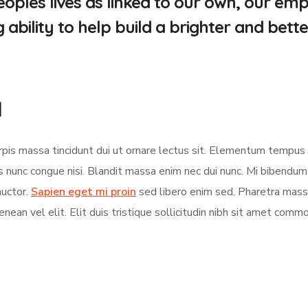
oples lives as linked to our own, our em
bility to help build a brighter and bette
d
turpis massa tincidunt dui ut ornare lectus sit. Elementum tempu
s nunc congue nisi. Blandit massa enim nec dui nunc. Mi bibendu
auctor.
Sapien eget mi proin
sed libero enim sed. Pharetra massa
nean vel elit. Elit duis tristique sollicitudin nibh sit amet comm