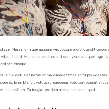
sse. Massa id neque aliquam vestibulum morbi blandit cursus ri
 vitae aliquet. Maecenas sed enim ut sem viverra aliquet eget s
nisi scelerisque.
us. Senectus et netus et malesuada fames ac turpis egestas.
ue id. Enim blandit volutpat maecenas volutpat blandit aliquam 
met risus nullam. Eu feugiat pretium nibh ipsum consequat.