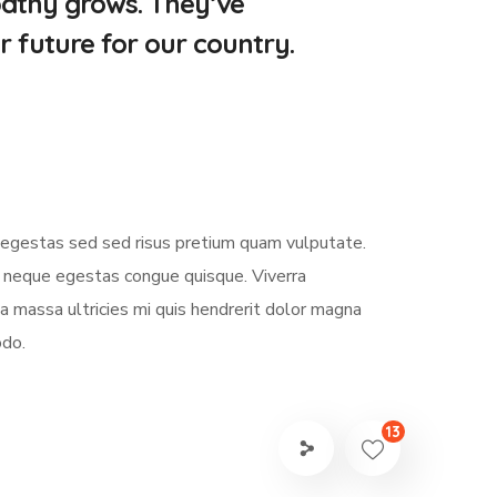
pathy grows. They’ve
r future for our country.
s egestas sed sed risus pretium quam vulputate.
m neque egestas congue quisque. Viverra
 massa ultricies mi quis hendrerit dolor magna
odo.
13