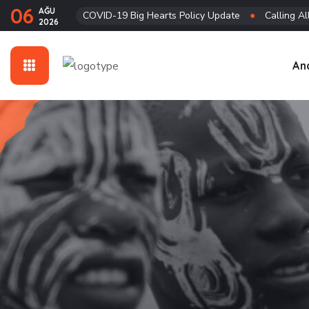
06
AĞU
COVID-19 Big Hearts Policy Update
●
Calling Al
2026
An